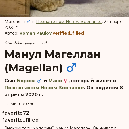
Магеллан
в
Познаньском Новом Зоопарке
, 2 января
2025 г.
Автор:
Roman Paulov
verified_filled
Otocolobus manul manul
Манул Магеллан
(Magellan)
Сын
Бориса
и
Мани
, который живет в
Познаньском Новом Зоопарке
. Он pодился 8
апреля 2020 г.
ID: MNL000390
favorite
72
favorite
favorite_filled
Знакомьтесь: чудесный манул Магеллан. Он живет в