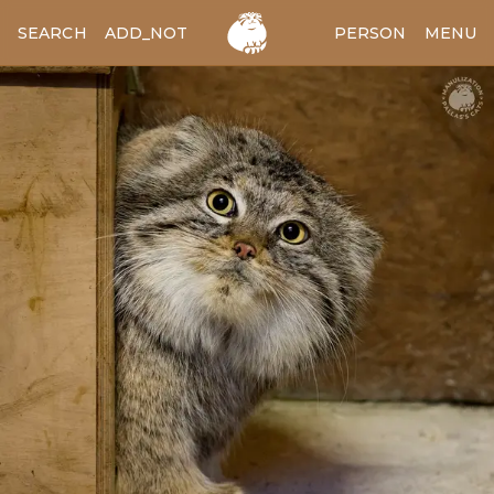
SEARCH
ADD_NOTES
ADD_IMAGE
PERSON
MENU